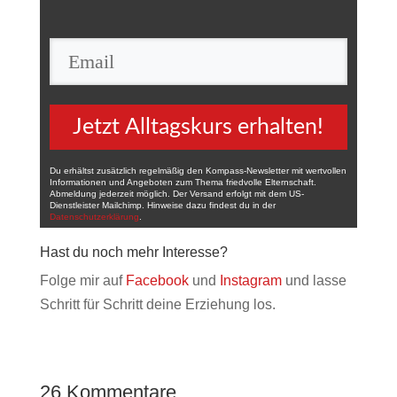
Jetzt Alltagskurs erhalten!
Du erhältst zusätzlich regelmäßig den Kompass-Newsletter mit wertvollen
Informationen und Angeboten zum Thema friedvolle Elternschaft.
Abmeldung jederzeit möglich. Der Versand erfolgt mit dem US-
Dienstleister Mailchimp. Hinweise dazu findest du in der
Datenschutzerklärung
.
Hast du noch mehr Interesse?
Folge mir auf
Facebook
und
Instagram
und lasse
Schritt für Schritt deine Erziehung los.
26 Kommentare