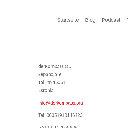
Startseite
Blog
Podcast
derKompass OÜ
Sepapaja 9
Tallinn 15551
Estonia
info@derkompass.org
Tel: 00351918146423
VAT EE102058688