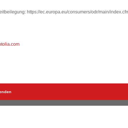
reitbeilegung: https://ec.europa.eu/consumers/odr/main/inde
otolia.com
enden