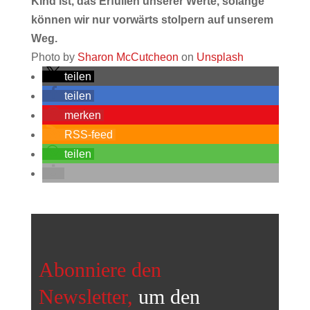
Kind ist, das Erfüllen unserer Werte, solange
können wir nur vorwärts stolpern auf unserem
Weg.
Photo by
Sharon McCutcheon
on
Unsplash
teilen
teilen
merken
RSS-feed
teilen
Abonniere den
Newsletter,
um den