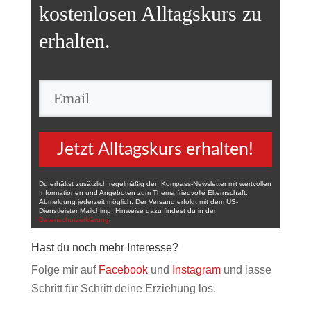
kostenlosen Alltagskurs
zu
erhalten.
Jetzt Alltagskurs erhalten!
Du erhältst zusätzlich regelmäßig den Kompass-Newsletter mit wertvollen
Informationen und Angeboten zum Thema friedvolle Elternschaft.
Abmeldung jederzeit möglich. Der Versand erfolgt mit dem US-
Dienstleister Mailchimp. Hinweise dazu findest du in der
Datenschutzerklärung
.
Hast du noch mehr Interesse?
Folge mir auf
Facebook
und
Instagram
und lasse
Schritt für Schritt deine Erziehung los.