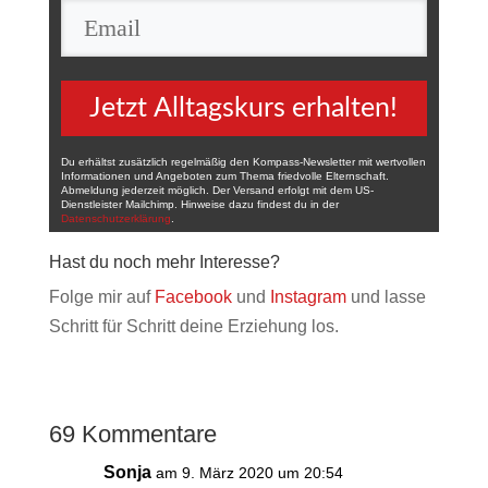
Jetzt Alltagskurs erhalten!
Du erhältst zusätzlich regelmäßig den Kompass-Newsletter mit wertvollen
Informationen und Angeboten zum Thema friedvolle Elternschaft.
Abmeldung jederzeit möglich. Der Versand erfolgt mit dem US-
Dienstleister Mailchimp. Hinweise dazu findest du in der
Datenschutzerklärung
.
Hast du noch mehr Interesse?
Folge mir auf
Facebook
und
Instagram
und lasse
Schritt für Schritt deine Erziehung los.
69 Kommentare
Sonja
am 9. März 2020 um 20:54