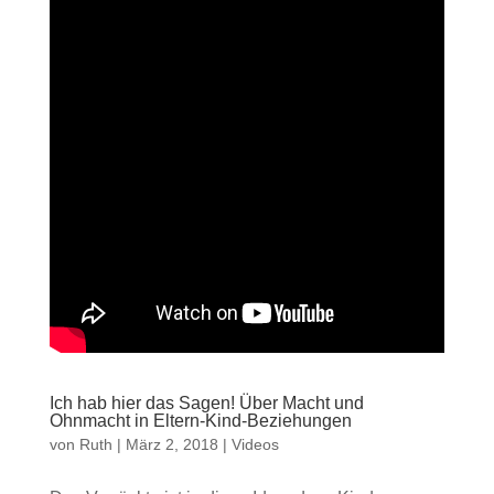
Ich hab hier das Sagen! Über Macht und
Ohnmacht in Eltern-Kind-Beziehungen
von
Ruth
|
März 2, 2018
|
Videos