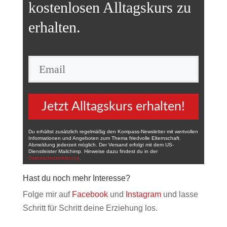
kostenlosen Alltagskurs
zu
erhalten.
Jetzt Alltagskurs erhalten!
Du erhältst zusätzlich regelmäßig den Kompass-Newsletter mit wertvollen
Informationen und Angeboten zum Thema friedvolle Elternschaft.
Abmeldung jederzeit möglich. Der Versand erfolgt mit dem US-
Dienstleister Mailchimp. Hinweise dazu findest du in der
Datenschutzerklärung
.
Hast du noch mehr Interesse?
Folge mir auf
Facebook
und
Instagram
und lasse
Schritt für Schritt deine Erziehung los.