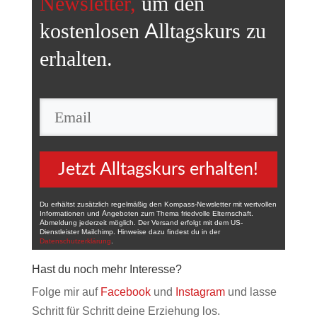
Newsletter,
um den
kostenlosen Alltagskurs
zu
erhalten.
Jetzt Alltagskurs erhalten!
Du erhältst zusätzlich regelmäßig den Kompass-Newsletter mit wertvollen
Informationen und Angeboten zum Thema friedvolle Elternschaft.
Abmeldung jederzeit möglich. Der Versand erfolgt mit dem US-
Dienstleister Mailchimp. Hinweise dazu findest du in der
Datenschutzerklärung
.
Hast du noch mehr Interesse?
Folge mir auf
Facebook
und
Instagram
und lasse
Schritt für Schritt deine Erziehung los.