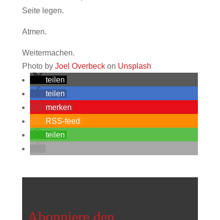
Seite legen.
Atmen.
Weitermachen.
Photo by
Joel Overbeck
on
Unsplash
teilen
teilen
merken
RSS-feed
teilen
Abonniere den