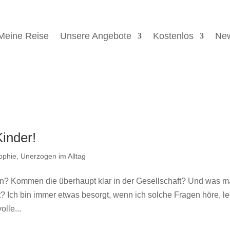
Meine Reise
Unsere Angebote
Kostenlos
New
inder!
ophie
,
Unerzogen im Alltag
en? Kommen die überhaupt klar in der Gesellschaft? Und was 
st? Ich bin immer etwas besorgt, wenn ich solche Fragen höre, l
lle...