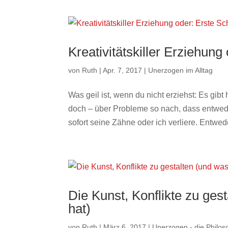
Kreativitätskiller Erziehung 
von
Ruth
|
Apr. 7, 2017
|
Unerzogen im Alltag
Was geil ist, wenn du nicht erziehst: Es gib
doch – über Probleme so nach, dass entwed
sofort seine Zähne oder ich verliere. Entwede
Die Kunst, Konflikte zu ges
hat)
von
Ruth
|
März 6, 2017
|
Unerzogen - die Philos