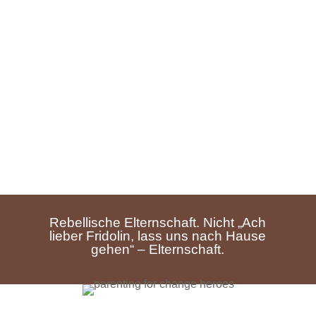
Die Aktion ist bereits vorbei.
Leider ist eine Anmeldung aktuell nicht mehr
möglich.
Rebellische Elternschaft. Nicht „Ach
lieber Fridolin, lass uns nach Hause
gehen“ – Elternschaft.